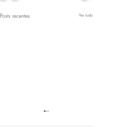
Posts recentes
Ver tudo
Doença de Dupuytren: o
papel da corda espiral na
deformidade dos dedos