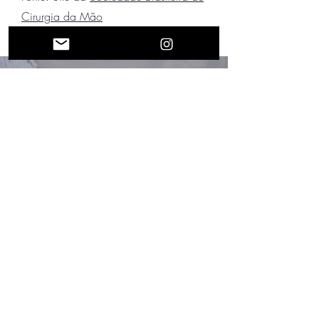
Cirurgia da Mão
Agende uma consulta
O Dr. Fernando Alencar atende em
quatro locais em Fortaleza/CE. Confira
os endereços e telefones abaixo:
Central de Agendamento de
Consultas - (85) 9.9212-4491
CLÍNICA TRAUMASPORT
Rua Coronel Linhares, 950, sala