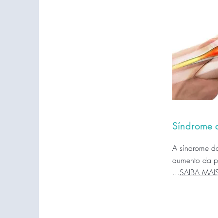
Síndrome 
A síndrome d
aumento da pr
...
SAIBA MAI