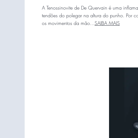
A Tenossinovite de De Quervain é uma inflam
tendões do polegar na altura do punho. Por co
os movimentos da mão...
SAIBA MAIS