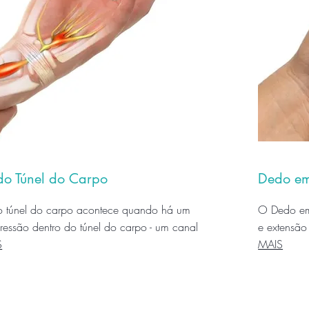
do Túnel do Carpo
Dedo em
o túnel do carpo acontece quando há um
O Dedo em 
essão dentro do túnel do carpo - um canal
e extensão
S
MAIS