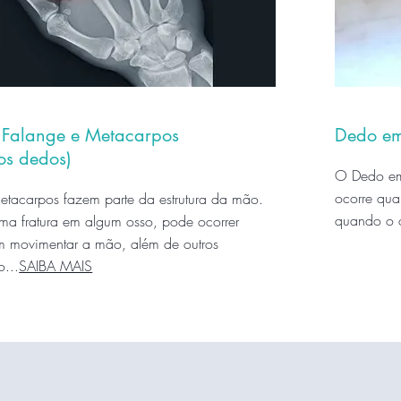
e Falange e Metacarpos
Dedo em
dos dedos)
O Dedo em
ocorre qua
etacarpos fazem parte da estrutura da mão.
quando o o
a fratura em algum osso, pode ocorrer
m movimentar a mão, além de outros
...
SAIBA MAIS