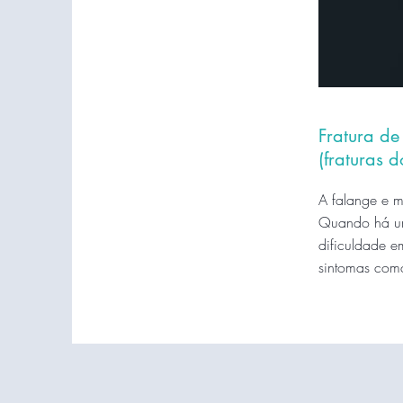
Fratura d
(fraturas 
A falange e m
Quando há um
dificuldade e
sintomas como