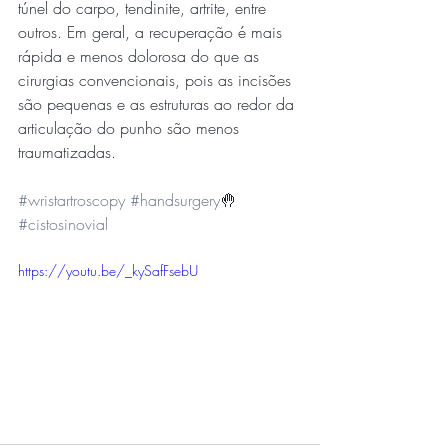
túnel do carpo, tendinite, artrite, entre 
outros. Em geral, a recuperação é mais 
rápida e menos dolorosa do que as 
cirurgias convencionais, pois as incisões 
são pequenas e as estruturas ao redor da 
articulação do punho são menos 
traumatizadas. 
#wristartroscopy
#handsurgery
🤚 
#cistosinovial
https://youtu.be/_kySafFsebU